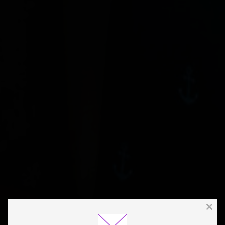
Clos
this