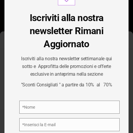
modu
Iscriviti alla nostra
newsletter Rimani
Aggiornato
Gestisci Consenso Cookie
Iscriviti alla nostra newsletter settimanale qui
Per fornire le migliori esperienze, utilizziamo tecnologie come i
sotto e Approfitta delle promozioni e offerte
cookie per memorizzare e/o accedere alle informazioni del
CATEGORIA:
esclusive in anteprima nella sezione
dispositivo. Il consenso a queste tecnologie ci permetterà di
elaborare dati come il comportamento di navigazione o ID unici
"Sconti Consigliati " a partire da 10% al 70%
su questo sito. Non acconsentire o ritirare il consenso può
ALGA
influire negativamente su alcune caratteristiche e funzioni.
Privacy Policy
*Nome
/
ALGA
HOME
Nome
Accetta
*Inserisci la E-mail
Email
Nega