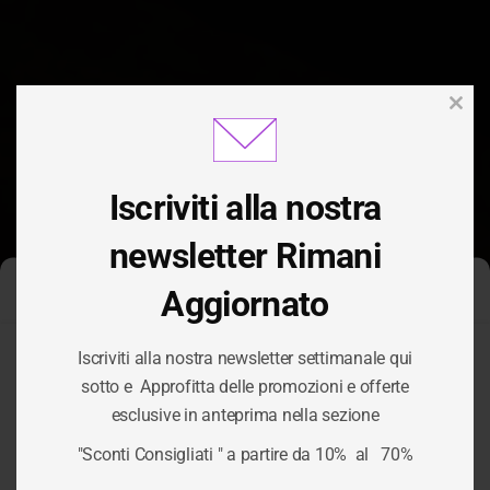
Clos
this
modu
Iscriviti alla nostra
newsletter Rimani
Aggiornato
Gestisci Consenso Cookie
CATEGORIA:
Iscriviti alla nostra newsletter settimanale qui
Per fornire le migliori esperienze, utilizziamo tecnologie come i
sotto e Approfitta delle promozioni e offerte
cookie per memorizzare e/o accedere alle informazioni del
ASSICURAZIONE
esclusive in anteprima nella sezione
dispositivo. Il consenso a queste tecnologie ci permetterà di
elaborare dati come il comportamento di navigazione o ID unici
"Sconti Consigliati " a partire da 10% al 70%
su questo sito. Non acconsentire o ritirare il consenso può