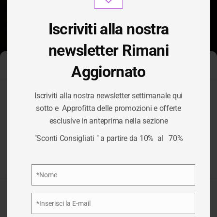
modu
Iscriviti alla nostra
newsletter Rimani
Aggiornato
Gestisci Consenso Cookie
Iscriviti alla nostra newsletter settimanale qui
Per fornire le migliori esperienze, utilizziamo tecnologie come i
sotto e Approfitta delle promozioni e offerte
cookie per memorizzare e/o accedere alle informazioni del
CATEGORIA:
esclusive in anteprima nella sezione
dispositivo. Il consenso a queste tecnologie ci permetterà di
elaborare dati come il comportamento di navigazione o ID unici
"Sconti Consigliati " a partire da 10% al 70%
su questo sito. Non acconsentire o ritirare il consenso può
BOTTI
influire negativamente su alcune caratteristiche e funzioni.
Privacy Policy
*Nome
/
BOTTI
HOME
Nome
Accetta
*Inserisci la E-mail
Email
Nega