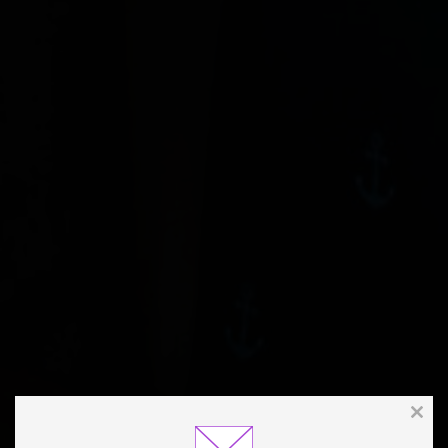
Clos
this