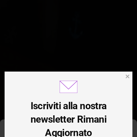
Clos
this
modu
Iscriviti alla nostra
newsletter Rimani
Aggiornato
Gestisci Consenso Cookie