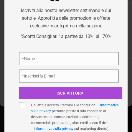
Iscriviti alla nostra newsletter settimanale qui
Per fornire le migliori esperienze, utilizziamo tecnologie come i
sotto e Approfitta delle promozioni e offerte
cookie per memorizzare e/o accedere alle informazioni del
CATEGORIA:
esclusive in anteprima nella sezione
dispositivo. Il consenso a queste tecnologie ci permetterà di
elaborare dati come il comportamento di navigazione o ID unici
"Sconti Consigliati " a partire da 10% al 70%
su questo sito. Non acconsentire o ritirare il consenso può
BUCATO
influire negativamente su alcune caratteristiche e funzioni.
Privacy Policy
*Nome
/
BUCATO
HOME
Nome
Accetta
*Inserisci la E-mail
Email
Nega
ISCRIVITI ORA!
Visualizza le preferenze
Ho letto e accetto i termini e le condizioni
informativa
sulla privacy
pertanto presto il mio consenso al
ricevimento di comunicazioni pubblicitarie,
commerciali, promozioni, altro (vedi punto 5 dell'
informativa sulla privacy
sul marketing diretto)