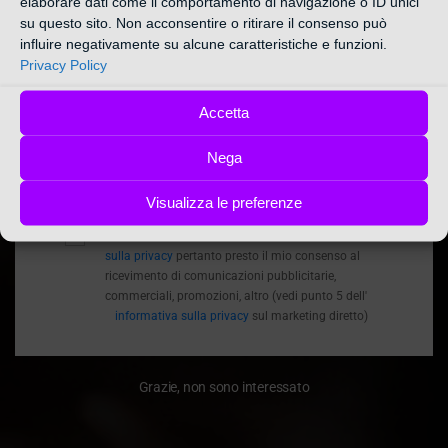
elaborare dati come il comportamento di navigazione o ID unici
"Sconti Consigliati " a partire da 10% al 70%
su questo sito. Non acconsentire o ritirare il consenso può
CALZINI
influire negativamente su alcune caratteristiche e funzioni.
Privacy Policy
*Nome
/
CALZINI
HOME
Nome
Accetta
*Inserisci la E-mail
Email
Nega
ISCRIVITI ORA!
Visualizza le preferenze
Ho letto e accetto i termini e le condizioni
informativa
sulla privacy
pertanto presto il mio consenso al
ricevimento di comunicazioni pubblicitarie,
commerciali, promozioni, altro (vedi punto 5 dell'
informativa sulla privacy
sul marketing diretto)
Grazie, non sono interessato