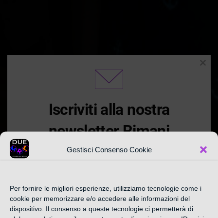
Clos
this
modu
Iscriviti alla nostra
newsletter Rimani
Aggiornato
Gestisci Consenso Cookie
Iscriviti alla nostra newsletter settimanale qui
Per fornire le migliori esperienze, utilizziamo tecnologie come i
sotto e Approfitta delle promozioni e offerte
cookie per memorizzare e/o accedere alle informazioni del
CATEGORIA:
esclusive in anteprima nella sezione
dispositivo. Il consenso a queste tecnologie ci permetterà di