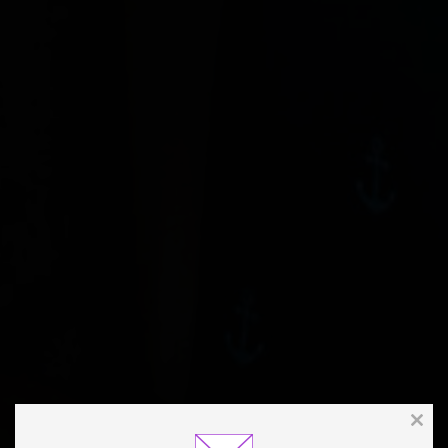
Clos
this