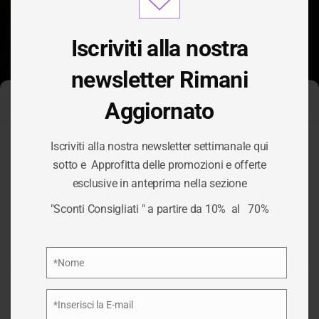
modu
Iscriviti alla nostra
newsletter Rimani
Aggiornato
Gestisci Consenso Cookie
Iscriviti alla nostra newsletter settimanale qui
Per fornire le migliori esperienze, utilizziamo tecnologie come i
sotto e Approfitta delle promozioni e offerte
cookie per memorizzare e/o accedere alle informazioni del
CATEGORIA:
esclusive in anteprima nella sezione
dispositivo. Il consenso a queste tecnologie ci permetterà di
elaborare dati come il comportamento di navigazione o ID unici
"Sconti Consigliati " a partire da 10% al 70%
su questo sito. Non acconsentire o ritirare il consenso può
CARNE
influire negativamente su alcune caratteristiche e funzioni.
Privacy Policy
*Nome
/
CARNE
HOME
Nome
Accetta
*Inserisci la E-mail
Email
Nega