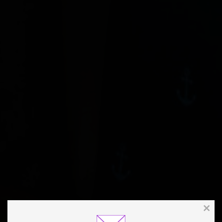
Clos
this