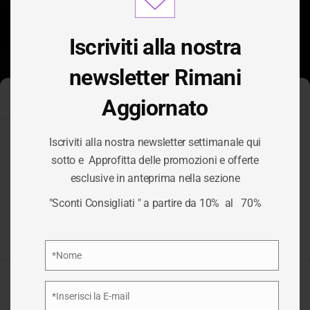
modu
Iscriviti alla nostra
newsletter Rimani
Aggiornato
Gestisci Consenso Cookie
Iscriviti alla nostra newsletter settimanale qui
Per fornire le migliori esperienze, utilizziamo tecnologie come i
sotto e Approfitta delle promozioni e offerte
cookie per memorizzare e/o accedere alle informazioni del
CATEGORIA:
esclusive in anteprima nella sezione
dispositivo. Il consenso a queste tecnologie ci permetterà di
elaborare dati come il comportamento di navigazione o ID unici
"Sconti Consigliati " a partire da 10% al 70%
su questo sito. Non acconsentire o ritirare il consenso può
CARTELLE
influire negativamente su alcune caratteristiche e funzioni.
Privacy Policy
*Nome
/
CARTELLE
HOME
Nome
Accetta
*Inserisci la E-mail
Email
Nega