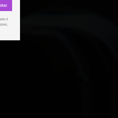
ORA!
enze
sto il
zioni,