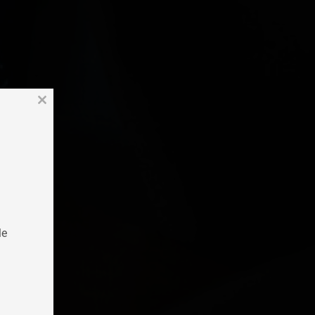
Close
this
module
le
I
este
ione