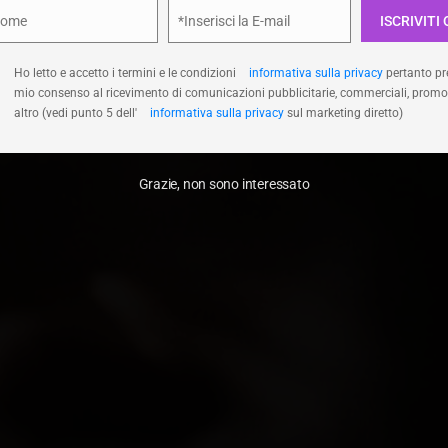
Nome
*Inserisci la E-mail
ISCRIVITI 
e
Email
Accetta
Nega
Visualizza le prefer
Ho letto e accetto i termini e le condizioni
informativa sulla privacy
pertanto pre
mio consenso al ricevimento di comunicazioni pubblicitarie, commerciali, promo
altro (vedi punto 5 dell'
informativa sulla privacy
sul marketing diretto)
Grazie, non sono interessato