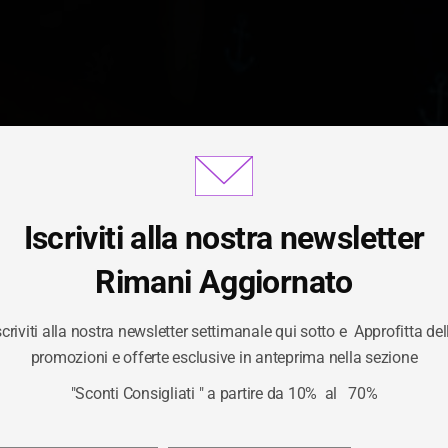
Iscriviti alla nostra newsletter
Gestisci Consenso Cookie
Rimani Aggiornato
scriviti alla nostra newsletter settimanale qui sotto e Approfitta del
CATEGORIA:
DOLC
ornire le migliori esperienze, utilizziamo tecnologie come i cookie per
promozioni e offerte esclusive in anteprima nella sezione
izzare e/o accedere alle informazioni del dispositivo. Il consenso a qu
"Sconti Consigliati " a partire da 10% al 70%
logie ci permetterà di elaborare dati come il comportamento di navigaz
/
DOLCI
HOME
unici su questo sito. Non acconsentire o ritirare il consenso può influire
ivamente su alcune caratteristiche e funzioni.
Privacy Policy