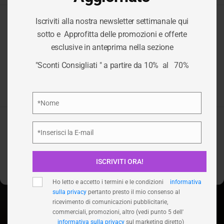
Iscriviti alla nostra newsletter settimanale qui
Per fornire le migliori esperienze, utilizziamo tecnologie come i
sotto e Approfitta delle promozioni e offerte
cookie per memorizzare e/o accedere alle informazioni del
CATEGORIA:
esclusive in anteprima nella sezione
dispositivo. Il consenso a queste tecnologie ci permetterà di
elaborare dati come il comportamento di navigazione o ID unici
"Sconti Consigliati " a partire da 10% al 70%
su questo sito. Non acconsentire o ritirare il consenso può
EQUITAZIONE
influire negativamente su alcune caratteristiche e funzioni.
Privacy Policy
*Nome
/
EQUITAZIONE
HOME
Nome
Accetta
*Inserisci la E-mail
Email
Nega
ISCRIVITI ORA!
Visualizza le preferenze
Ho letto e accetto i termini e le condizioni
informativa
sulla privacy
pertanto presto il mio consenso al
ricevimento di comunicazioni pubblicitarie,
commerciali, promozioni, altro (vedi punto 5 dell'
informativa sulla privacy
sul marketing diretto)