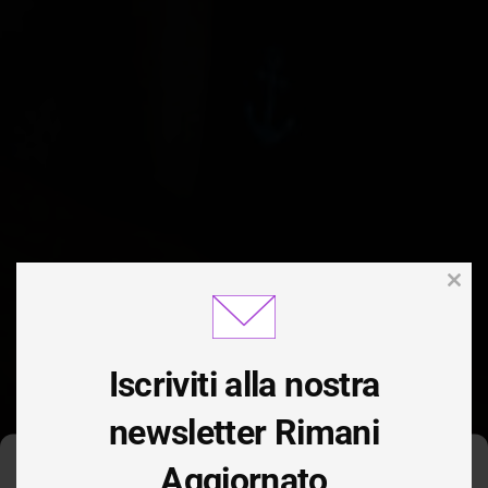
Clos
this
modu
Iscriviti alla nostra
newsletter Rimani
Aggiornato
Gestisci Consenso Cookie