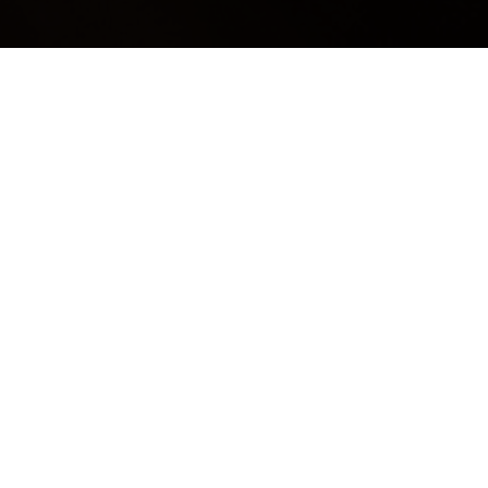
ULTIME DAL BLOG: PER
RIMANERE AGGIORNATI
BASTA UN CLIC
Info Azienda
due.M.R.L.communication