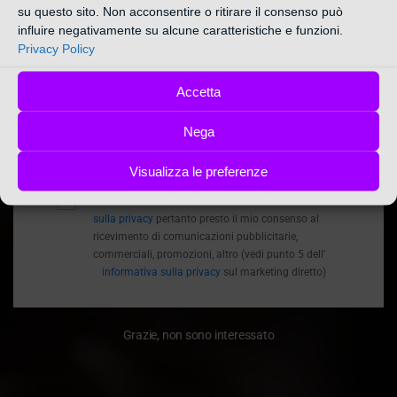
su questo sito. Non acconsentire o ritirare il consenso può
FLESH
influire negativamente su alcune caratteristiche e funzioni.
Privacy Policy
*Nome
/
FLESH
HOME
Nome
Accetta
*Inserisci la E-mail
Email
Nega
ISCRIVITI ORA!
Visualizza le preferenze
Ho letto e accetto i termini e le condizioni
informativa
sulla privacy
pertanto presto il mio consenso al
ricevimento di comunicazioni pubblicitarie,
commerciali, promozioni, altro (vedi punto 5 dell'
informativa sulla privacy
sul marketing diretto)
Grazie, non sono interessato