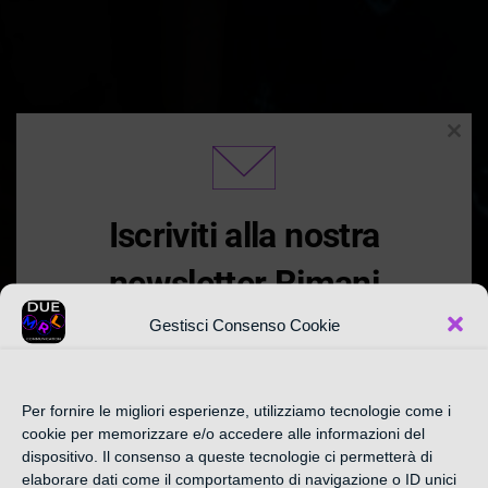
Clos
this
modu
Iscriviti alla nostra
newsletter Rimani
Aggiornato
Gestisci Consenso Cookie
Iscriviti alla nostra newsletter settimanale qui
Per fornire le migliori esperienze, utilizziamo tecnologie come i
sotto e Approfitta delle promozioni e offerte
cookie per memorizzare e/o accedere alle informazioni del
CATEGORIA:
esclusive in anteprima nella sezione
dispositivo. Il consenso a queste tecnologie ci permetterà di
elaborare dati come il comportamento di navigazione o ID unici
"Sconti Consigliati " a partire da 10% al 70%