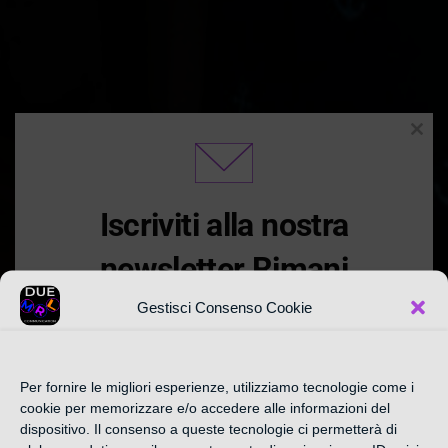
Clos
this
modu
Iscriviti alla nostra
newsletter Rimani
Aggiornato
Gestisci Consenso Cookie
Iscriviti alla nostra newsletter settimanale qui
CATEGORIA:
Per fornire le migliori esperienze, utilizziamo tecnologie come i
sotto e Approfitta delle promozioni e offerte
cookie per memorizzare e/o accedere alle informazioni del
esclusive in anteprima nella sezione
dispositivo. Il consenso a queste tecnologie ci permetterà di