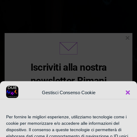
Clos
this
modu
Iscriviti alla nostra
newsletter Rimani
Aggiornato
Gestisci Consenso Cookie
Iscriviti alla nostra newsletter settimanale qui
CATEGORIA:
Per fornire le migliori esperienze, utilizziamo tecnologie come i
sotto e Approfitta delle promozioni e offerte
cookie per memorizzare e/o accedere alle informazioni del
esclusive in anteprima nella sezione
dispositivo. Il consenso a queste tecnologie ci permetterà di
elaborare dati come il comportamento di navigazione o ID unici
"Sconti Consigliati " a partire da 10% al 70%