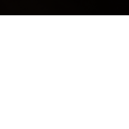
ULTIME DAL BLOG: PER
RIMANERE AGGIORNATI
BASTA UN CLIC
Info Azienda