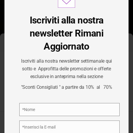
modu
Iscriviti alla nostra
newsletter Rimani
Aggiornato
Gestisci Consenso Cookie
Iscriviti alla nostra newsletter settimanale qui
Per fornire le migliori esperienze, utilizziamo tecnologie come i
sotto e Approfitta delle promozioni e offerte
cookie per memorizzare e/o accedere alle informazioni del
CATEGORIA:
esclusive in anteprima nella sezione
dispositivo. Il consenso a queste tecnologie ci permetterà di
elaborare dati come il comportamento di navigazione o ID unici
"Sconti Consigliati " a partire da 10% al 70%
su questo sito. Non acconsentire o ritirare il consenso può
IGIENE PERSONA
influire negativamente su alcune caratteristiche e funzioni.
Privacy Policy
*Nome
/
IGIENE PERSONA
HOME
Nome
Accetta
*Inserisci la E-mail
Email
Nega