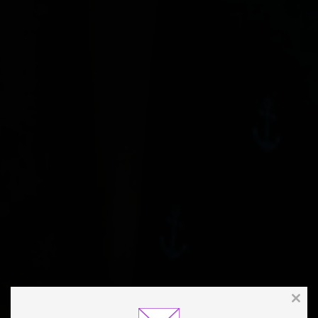
Clos
this