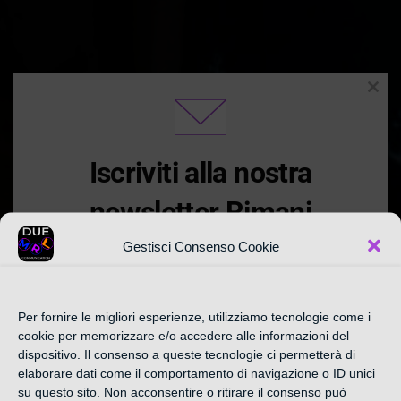
Clos
this
modu
Iscriviti alla nostra
newsletter Rimani
Aggiornato
Gestisci Consenso Cookie
Iscriviti alla nostra newsletter settimanale qui
Per fornire le migliori esperienze, utilizziamo tecnologie come i
sotto e Approfitta delle promozioni e offerte
cookie per memorizzare e/o accedere alle informazioni del
CATEGORIA:
esclusive in anteprima nella sezione
dispositivo. Il consenso a queste tecnologie ci permetterà di
elaborare dati come il comportamento di navigazione o ID unici
"Sconti Consigliati " a partire da 10% al 70%
su questo sito. Non acconsentire o ritirare il consenso può