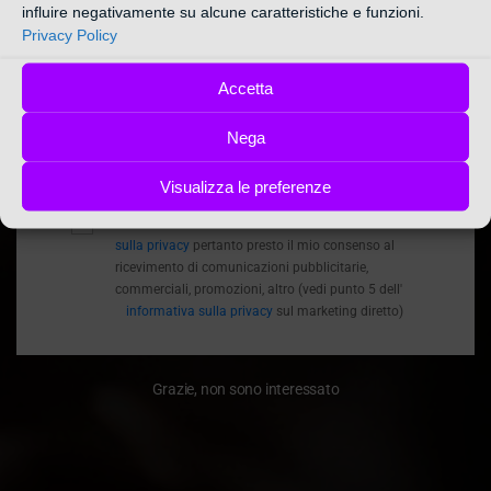
INTIMO DONNA
influire negativamente su alcune caratteristiche e funzioni.
Privacy Policy
*Nome
/
INTIMO DONNA
HOME
Nome
Accetta
*Inserisci la E-mail
Email
Nega
ISCRIVITI ORA!
Visualizza le preferenze
Ho letto e accetto i termini e le condizioni
informativa
sulla privacy
pertanto presto il mio consenso al
ricevimento di comunicazioni pubblicitarie,
commerciali, promozioni, altro (vedi punto 5 dell'
informativa sulla privacy
sul marketing diretto)
Grazie, non sono interessato