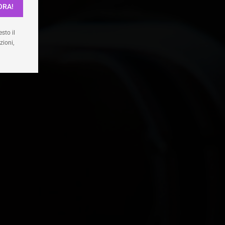
ORA!
enze
sto il
zioni,