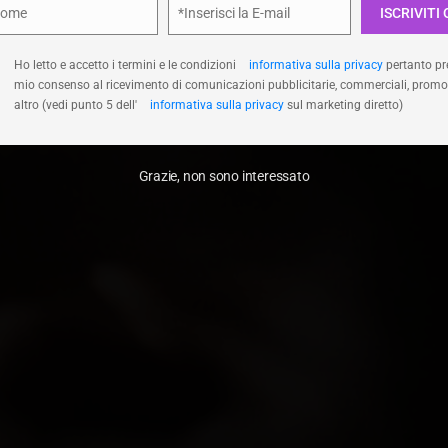
Nome
*Inserisci la E-mail
ISCRIVITI 
e
Email
Accetta
Nega
Visualizza le prefer
Ho letto e accetto i termini e le condizioni
informativa sulla privacy
pertanto pre
mio consenso al ricevimento di comunicazioni pubblicitarie, commerciali, promo
altro (vedi punto 5 dell'
informativa sulla privacy
sul marketing diretto)
Grazie, non sono interessato