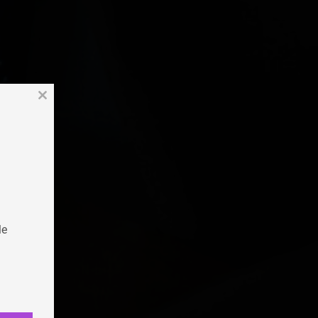
Close
this
module
le
este
ione