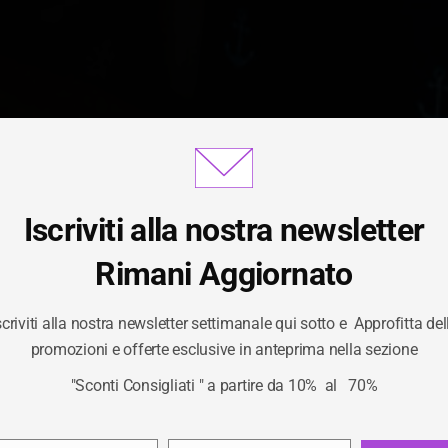
Iscriviti alla nostra newsletter
Gestisci Consenso Cookie
Rimani Aggiornato
scriviti alla nostra newsletter settimanale qui sotto e Approfitta del
CATEGORIA:
LED
ornire le migliori esperienze, utilizziamo tecnologie come i cookie per
promozioni e offerte esclusive in anteprima nella sezione
izzare e/o accedere alle informazioni del dispositivo. Il consenso a qu
"Sconti Consigliati " a partire da 10% al 70%
logie ci permetterà di elaborare dati come il comportamento di navigaz
/
LED
HOME
unici su questo sito. Non acconsentire o ritirare il consenso può influire
ivamente su alcune caratteristiche e funzioni.
Privacy Policy