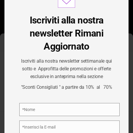
modu
Iscriviti alla nostra
newsletter Rimani
Aggiornato
Gestisci Consenso Cookie
Iscriviti alla nostra newsletter settimanale qui
Per fornire le migliori esperienze, utilizziamo tecnologie come i
sotto e Approfitta delle promozioni e offerte
cookie per memorizzare e/o accedere alle informazioni del
CATEGORIA:
esclusive in anteprima nella sezione
dispositivo. Il consenso a queste tecnologie ci permetterà di
elaborare dati come il comportamento di navigazione o ID unici
"Sconti Consigliati " a partire da 10% al 70%
su questo sito. Non acconsentire o ritirare il consenso può
MOCASSINI
influire negativamente su alcune caratteristiche e funzioni.
Privacy Policy
*Nome
/
MOCASSINI
HOME
Nome
Accetta
*Inserisci la E-mail
Email
Nega