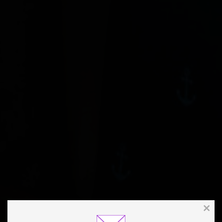
Clos
this