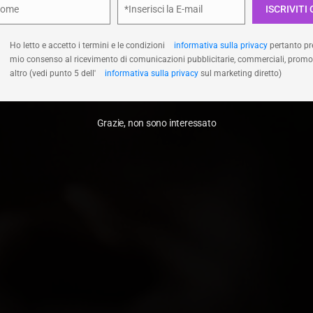
Nome
*Inserisci la E-mail
ISCRIVITI 
e
Email
Accetta
Nega
Visualizza le prefer
Ho letto e accetto i termini e le condizioni
informativa sulla privacy
pertanto pre
mio consenso al ricevimento di comunicazioni pubblicitarie, commerciali, promo
altro (vedi punto 5 dell'
informativa sulla privacy
sul marketing diretto)
Grazie, non sono interessato