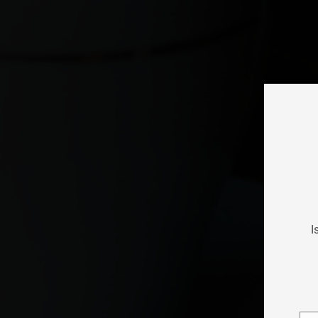
I
Per f
memor
tecno
o ID 
negat