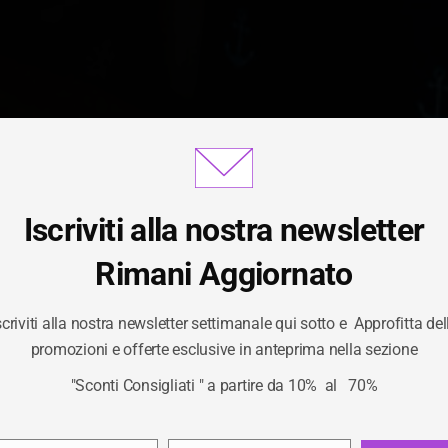
Iscriviti alla nostra newsletter
Gestisci Consenso Cookie
Rimani Aggiornato
scriviti alla nostra newsletter settimanale qui sotto e Approfitta del
EGORIA:
PORTAF
ornire le migliori esperienze, utilizziamo tecnologie come i cookie per
promozioni e offerte esclusive in anteprima nella sezione
izzare e/o accedere alle informazioni del dispositivo. Il consenso a qu
"Sconti Consigliati " a partire da 10% al 70%
logie ci permetterà di elaborare dati come il comportamento di navigaz
/
PORTAFOGLI
HOME
unici su questo sito. Non acconsentire o ritirare il consenso può influire
ivamente su alcune caratteristiche e funzioni.
Privacy Policy