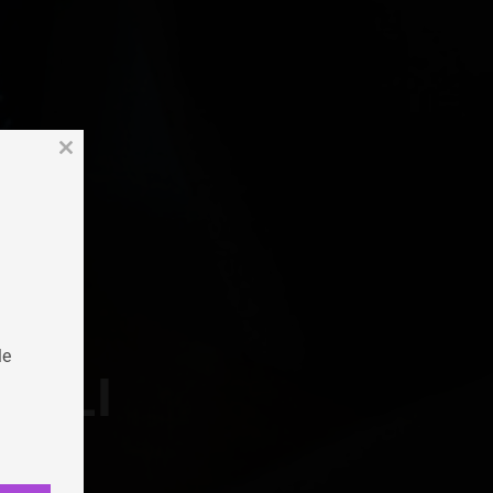
Close
this
module
le
OGLI
este
ione