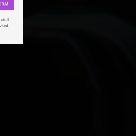
ORA!
enze
sto il
zioni,