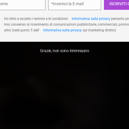
Nome
*Inserisci la E-mail
ISCRIVITI 
e
Email
Accetta
Nega
Visualizza le prefer
Ho letto e accetto i termini e le condizioni
informativa sulla privacy
pertanto pre
mio consenso al ricevimento di comunicazioni pubblicitarie, commerciali, promo
altro (vedi punto 5 dell'
informativa sulla privacy
sul marketing diretto)
Grazie, non sono interessato