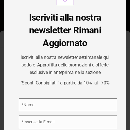
modu
Iscriviti alla nostra
newsletter Rimani
Aggiornato
Gestisci Consenso Cookie
Iscriviti alla nostra newsletter settimanale qui
CATEGORIA:
Per fornire le migliori esperienze, utilizziamo tecnologie come i
sotto e Approfitta delle promozioni e offerte
cookie per memorizzare e/o accedere alle informazioni del
esclusive in anteprima nella sezione
dispositivo. Il consenso a queste tecnologie ci permetterà di
SERVIZI
elaborare dati come il comportamento di navigazione o ID unici
"Sconti Consigliati " a partire da 10% al 70%
su questo sito. Non acconsentire o ritirare il consenso può
influire negativamente su alcune caratteristiche e funzioni.
HARDWARE
Privacy Policy
*Nome
Nome
Accetta
/
SERVIZI HARDWARE
HOME
*Inserisci la E-mail
Email
Nega