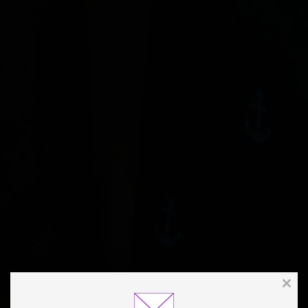
Clos
this