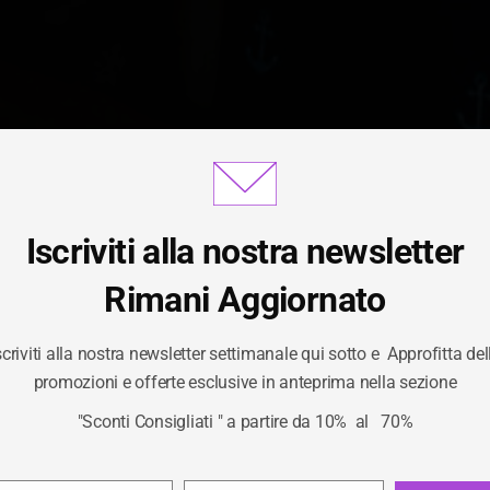
Iscriviti alla nostra newsletter
Gestisci Consenso Cookie
Rimani Aggiornato
scriviti alla nostra newsletter settimanale qui sotto e Approfitta del
TEGORIA:
SPECIAL
ornire le migliori esperienze, utilizziamo tecnologie come i cookie per
promozioni e offerte esclusive in anteprima nella sezione
izzare e/o accedere alle informazioni del dispositivo. Il consenso a qu
"Sconti Consigliati " a partire da 10% al 70%
logie ci permetterà di elaborare dati come il comportamento di navigaz
/
SPECIALITA
HOME
unici su questo sito. Non acconsentire o ritirare il consenso può influire
ivamente su alcune caratteristiche e funzioni.
Privacy Policy