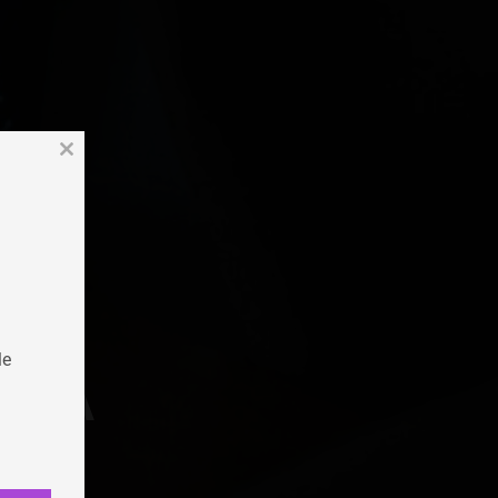
Close
this
module
le
ITA
este
ione