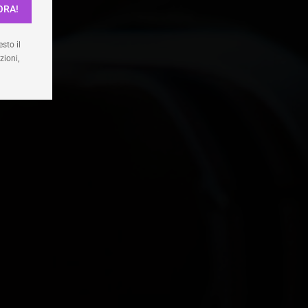
ORA!
enze
sto il
zioni,