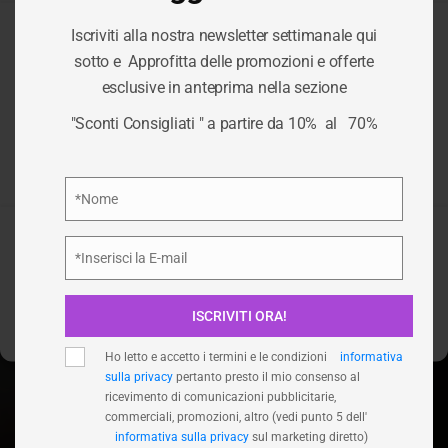
Iscriviti alla nostra newsletter settimanale qui
Per fornire le migliori esperienze, utilizziamo tecnologie come i
sotto e Approfitta delle promozioni e offerte
cookie per memorizzare e/o accedere alle informazioni del
CATEGORIA:
esclusive in anteprima nella sezione
dispositivo. Il consenso a queste tecnologie ci permetterà di
elaborare dati come il comportamento di navigazione o ID unici
"Sconti Consigliati " a partire da 10% al 70%
su questo sito. Non acconsentire o ritirare il consenso può
TICKET
influire negativamente su alcune caratteristiche e funzioni.
Privacy Policy
*Nome
/
TICKET
HOME
Nome
Accetta
*Inserisci la E-mail
Email
Nega
ISCRIVITI ORA!
Visualizza le preferenze
Ho letto e accetto i termini e le condizioni
informativa
sulla privacy
pertanto presto il mio consenso al
ricevimento di comunicazioni pubblicitarie,
commerciali, promozioni, altro (vedi punto 5 dell'
informativa sulla privacy
sul marketing diretto)