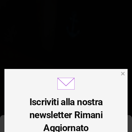
Clos
this
modu
Iscriviti alla nostra
newsletter Rimani
Aggiornato
Gestisci Consenso Cookie