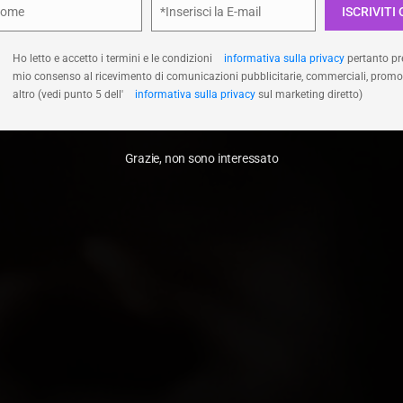
Nome
*Inserisci la E-mail
ISCRIVITI 
e
Email
Accetta
Nega
Visualizza le prefer
Ho letto e accetto i termini e le condizioni
informativa sulla privacy
pertanto pre
mio consenso al ricevimento di comunicazioni pubblicitarie, commerciali, promo
altro (vedi punto 5 dell'
informativa sulla privacy
sul marketing diretto)
Grazie, non sono interessato