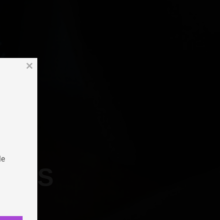
Close
this
module
le
AMES
este
ione