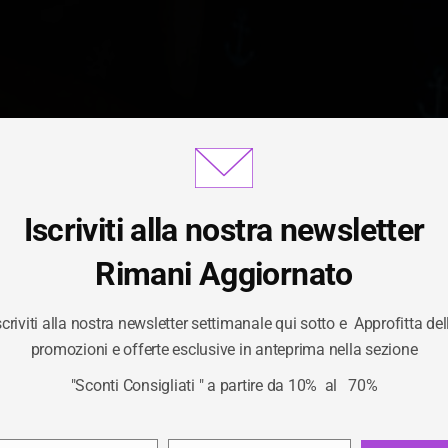
Iscriviti alla nostra newsletter
Gestisci Consenso Cookie
Rimani Aggiornato
scriviti alla nostra newsletter settimanale qui sotto e Approfitta del
EGORIA:
VIDEOG
ornire le migliori esperienze, utilizziamo tecnologie come i cookie per
promozioni e offerte esclusive in anteprima nella sezione
izzare e/o accedere alle informazioni del dispositivo. Il consenso a qu
"Sconti Consigliati " a partire da 10% al 70%
logie ci permetterà di elaborare dati come il comportamento di navigaz
/
VIDEOGAMES
HOME
unici su questo sito. Non acconsentire o ritirare il consenso può influire
ivamente su alcune caratteristiche e funzioni.
Privacy Policy