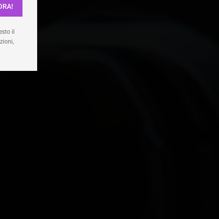
ORA!
enze
sto il
zioni,