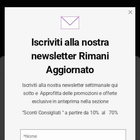
Clos
this
modu
Iscriviti alla nostra
newsletter Rimani
Aggiornato
Gestisci Consenso Cookie
Iscriviti alla nostra newsletter settimanale qui
Per fornire le migliori esperienze, utilizziamo tecnologie come i
sotto e Approfitta delle promozioni e offerte
cookie per memorizzare e/o accedere alle informazioni del
CATEGORIA:
esclusive in anteprima nella sezione
dispositivo. Il consenso a queste tecnologie ci permetterà di
elaborare dati come il comportamento di navigazione o ID unici
"Sconti Consigliati " a partire da 10% al 70%
su questo sito. Non acconsentire o ritirare il consenso può
VINO
influire negativamente su alcune caratteristiche e funzioni.
Privacy Policy
*Nome
/
VINO
HOME
Nome