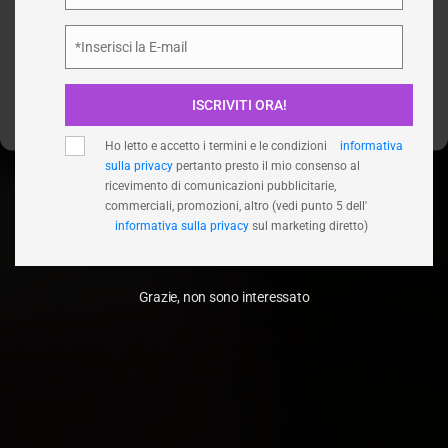
Accetta
*Inserisci la E-mail
Email
Nega
ISCRIVITI ORA!
Visualizza le preferenze
Ho letto e accetto i termini e le condizioni
informativa
sulla privacy
pertanto presto il mio consenso al
ricevimento di comunicazioni pubblicitarie,
commerciali, promozioni, altro (vedi punto 5 dell'
informativa sulla privacy
sul marketing diretto)
Grazie, non sono interessato