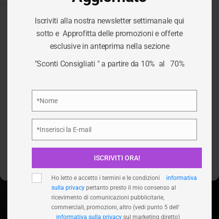
Iscriviti alla nostra newsletter settimanale qui
Per fornire le migliori esperienze, utilizziamo tecnologie come i
sotto e Approfitta delle promozioni e offerte
cookie per memorizzare e/o accedere alle informazioni del
TAG:
ACCESSORI
esclusive in anteprima nella sezione
dispositivo. Il consenso a queste tecnologie ci permetterà di
elaborare dati come il comportamento di navigazione o ID unici
"Sconti Consigliati " a partire da 10% al 70%
su questo sito. Non acconsentire o ritirare il consenso può
PER FESTE
influire negativamente su alcune caratteristiche e funzioni.
Privacy Policy
*Nome
/
ACCESSORI PER FESTE
HOME
Nome
Accetta
*Inserisci la E-mail
Email
Nega
ISCRIVITI ORA!
Visualizza le preferenze
Ho letto e accetto i termini e le condizioni
informativa
sulla privacy
pertanto presto il mio consenso al
ricevimento di comunicazioni pubblicitarie,
commerciali, promozioni, altro (vedi punto 5 dell'
informativa sulla privacy
sul marketing diretto)