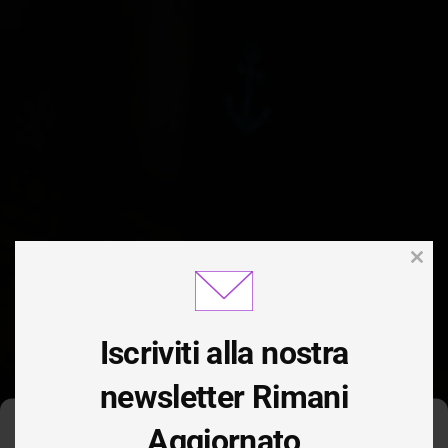
Clos
this
modu
Iscriviti alla nostra
newsletter Rimani
Aggiornato
Gestisci Consenso Cookie