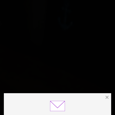
Clos
this
modu