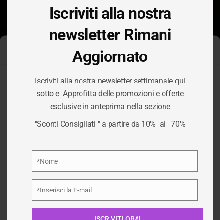
Iscriviti alla nostra
newsletter Rimani
Aggiornato
Gestisci Consenso Cookie
Iscriviti alla nostra newsletter settimanale qui
TAG:
Per fornire le migliori esperienze, utilizziamo tecnologie come i
sotto e Approfitta delle promozioni e offerte
cookie per memorizzare e/o accedere alle informazioni del
esclusive in anteprima nella sezione
dispositivo. Il consenso a queste tecnologie ci permetterà di
ARREDAMENTO
elaborare dati come il comportamento di navigazione o ID unici
"Sconti Consigliati " a partire da 10% al 70%
su questo sito. Non acconsentire o ritirare il consenso può
influire negativamente su alcune caratteristiche e funzioni.
GIARDINO
Privacy Policy
*Nome
Nome
Accetta
/
ARREDAMENTO GIARDINO
HOME
*Inserisci la E-mail
Email
Nega
ISCRIVITI ORA!