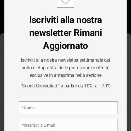
modu
Iscriviti alla nostra
newsletter Rimani
Aggiornato
Gestisci Consenso Cookie
Iscriviti alla nostra newsletter settimanale qui
Per fornire le migliori esperienze, utilizziamo tecnologie come i
sotto e Approfitta delle promozioni e offerte
cookie per memorizzare e/o accedere alle informazioni del
TAG:
esclusive in anteprima nella sezione
dispositivo. Il consenso a queste tecnologie ci permetterà di
elaborare dati come il comportamento di navigazione o ID unici
"Sconti Consigliati " a partire da 10% al 70%
su questo sito. Non acconsentire o ritirare il consenso può
ATTRAZIONE
influire negativamente su alcune caratteristiche e funzioni.
Privacy Policy
*Nome
/
ATTRAZIONE
HOME
Nome
Accetta
*Inserisci la E-mail
Email
Nega