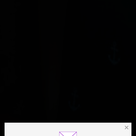
Clos
this