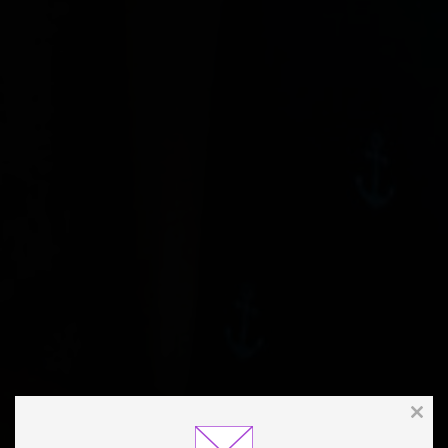
Clos
this