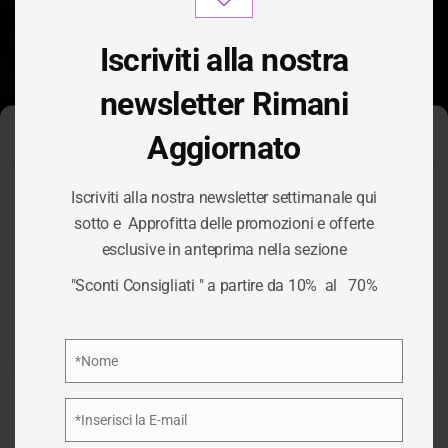
modu
Iscriviti alla nostra
newsletter Rimani
Aggiornato
Gestisci Consenso Cookie
Iscriviti alla nostra newsletter settimanale qui
Per fornire le migliori esperienze, utilizziamo tecnologie come i
sotto e Approfitta delle promozioni e offerte
cookie per memorizzare e/o accedere alle informazioni del
TAG:
esclusive in anteprima nella sezione
dispositivo. Il consenso a queste tecnologie ci permetterà di
elaborare dati come il comportamento di navigazione o ID unici
"Sconti Consigliati " a partire da 10% al 70%
su questo sito. Non acconsentire o ritirare il consenso può
BED&BREAKFAST
influire negativamente su alcune caratteristiche e funzioni.
Privacy Policy
*Nome
/
BED&BREAKFAST
HOME
Nome
Accetta
*Inserisci la E-mail
Email
Nega