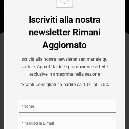
modu
Iscriviti alla nostra
newsletter Rimani
Aggiornato
Gestisci Consenso Cookie
Iscriviti alla nostra newsletter settimanale qui
Per fornire le migliori esperienze, utilizziamo tecnologie come i
sotto e Approfitta delle promozioni e offerte
cookie per memorizzare e/o accedere alle informazioni del
esclusive in anteprima nella sezione
dispositivo. Il consenso a queste tecnologie ci permetterà di
TAG:
BENESSERE
elaborare dati come il comportamento di navigazione o ID unici
"Sconti Consigliati " a partire da 10% al 70%
su questo sito. Non acconsentire o ritirare il consenso può
influire negativamente su alcune caratteristiche e funzioni.
/
BENESSERE
HOME
Privacy Policy
*Nome
Nome
Accetta
*Inserisci la E-mail
Email
Nega