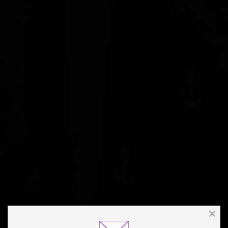
Clos
this