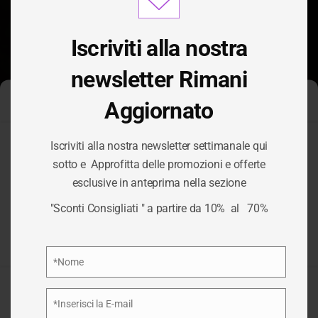
modu
Iscriviti alla nostra
newsletter Rimani
Aggiornato
Gestisci Consenso Cookie
Iscriviti alla nostra newsletter settimanale qui
Per fornire le migliori esperienze, utilizziamo tecnologie come i
sotto e Approfitta delle promozioni e offerte
cookie per memorizzare e/o accedere alle informazioni del
esclusive in anteprima nella sezione
dispositivo. Il consenso a queste tecnologie ci permetterà di
TAG:
BIRRE
elaborare dati come il comportamento di navigazione o ID unici
"Sconti Consigliati " a partire da 10% al 70%
su questo sito. Non acconsentire o ritirare il consenso può
influire negativamente su alcune caratteristiche e funzioni.
/
BIRRE
HOME
Privacy Policy
*Nome
Nome
Accetta
*Inserisci la E-mail
Email
Nega