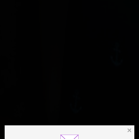
Clos
this