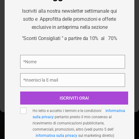
Iscriviti alla nostra newsletter settimanale qui
Per fornire le migliori esperienze, utilizziamo tecnologie come i
sotto e Approfitta delle promozioni e offerte
cookie per memorizzare e/o accedere alle informazioni del
esclusive in anteprima nella sezione
dispositivo. Il consenso a queste tecnologie ci permetterà di
TAG:
BORSE
elaborare dati come il comportamento di navigazione o ID unici
"Sconti Consigliati " a partire da 10% al 70%
su questo sito. Non acconsentire o ritirare il consenso può
influire negativamente su alcune caratteristiche e funzioni.
/
BORSE
HOME
Privacy Policy
*Nome
Nome
Accetta
*Inserisci la E-mail
Email
Nega
ISCRIVITI ORA!
Visualizza le preferenze
Ho letto e accetto i termini e le condizioni
informativa
sulla privacy
pertanto presto il mio consenso al
ricevimento di comunicazioni pubblicitarie,
commerciali, promozioni, altro (vedi punto 5 dell'
informativa sulla privacy
sul marketing diretto)