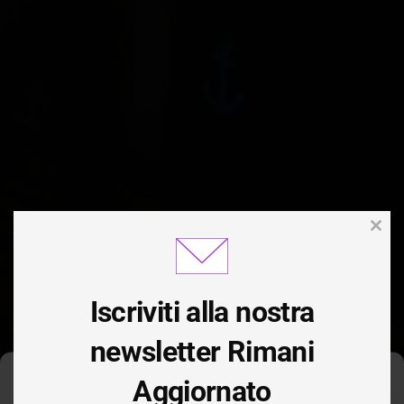
Clos
this
modu
Iscriviti alla nostra
newsletter Rimani
Aggiornato
Gestisci Consenso Cookie