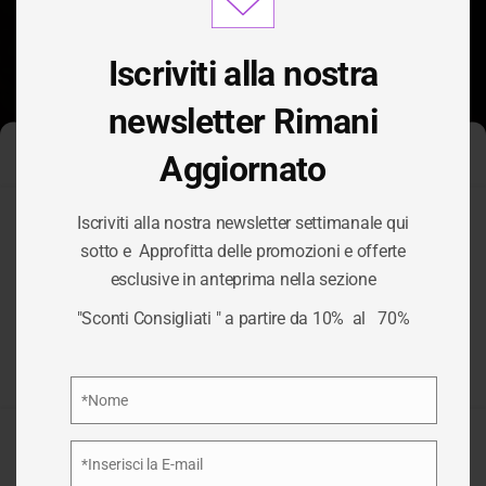
modu
Iscriviti alla nostra
newsletter Rimani
Aggiornato
Gestisci Consenso Cookie
Iscriviti alla nostra newsletter settimanale qui
Per fornire le migliori esperienze, utilizziamo tecnologie come i
sotto e Approfitta delle promozioni e offerte
cookie per memorizzare e/o accedere alle informazioni del
esclusive in anteprima nella sezione
dispositivo. Il consenso a queste tecnologie ci permetterà di
TAG:
CARNE
elaborare dati come il comportamento di navigazione o ID unici
"Sconti Consigliati " a partire da 10% al 70%
su questo sito. Non acconsentire o ritirare il consenso può
influire negativamente su alcune caratteristiche e funzioni.
/
CARNE
HOME
Privacy Policy
*Nome
Nome
Accetta
*Inserisci la E-mail
Email
Nega