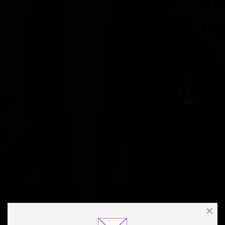
Clos
this