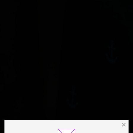
Clos
this