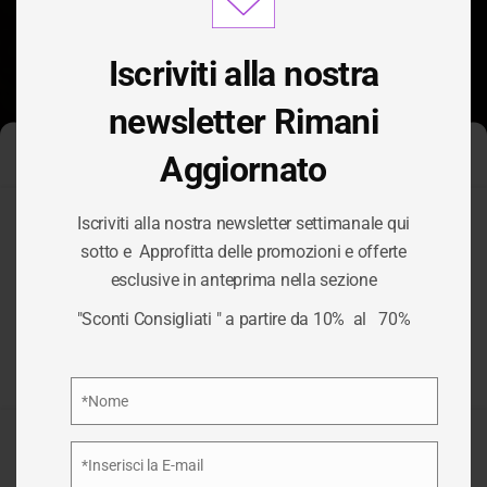
modu
Iscriviti alla nostra
newsletter Rimani
Aggiornato
Gestisci Consenso Cookie
Iscriviti alla nostra newsletter settimanale qui
Per fornire le migliori esperienze, utilizziamo tecnologie come i
sotto e Approfitta delle promozioni e offerte
cookie per memorizzare e/o accedere alle informazioni del
TAG:
CINTURINI
esclusive in anteprima nella sezione
dispositivo. Il consenso a queste tecnologie ci permetterà di
elaborare dati come il comportamento di navigazione o ID unici
"Sconti Consigliati " a partire da 10% al 70%
su questo sito. Non acconsentire o ritirare il consenso può
OROLOGIO
influire negativamente su alcune caratteristiche e funzioni.
Privacy Policy
*Nome
/
CINTURINI OROLOGIO
HOME
Nome
Accetta
*Inserisci la E-mail
Email
Nega