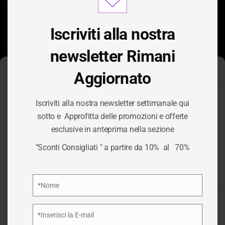
modu
Iscriviti alla nostra
newsletter Rimani
Aggiornato
Gestisci Consenso Cookie
Iscriviti alla nostra newsletter settimanale qui
Per fornire le migliori esperienze, utilizziamo tecnologie come i
sotto e Approfitta delle promozioni e offerte
cookie per memorizzare e/o accedere alle informazioni del
esclusive in anteprima nella sezione
dispositivo. Il consenso a queste tecnologie ci permetterà di
TAG:
CONCERTI
elaborare dati come il comportamento di navigazione o ID unici
"Sconti Consigliati " a partire da 10% al 70%
su questo sito. Non acconsentire o ritirare il consenso può
influire negativamente su alcune caratteristiche e funzioni.
/
CONCERTI
HOME
Privacy Policy
*Nome
Nome
Accetta
*Inserisci la E-mail
Email
Nega