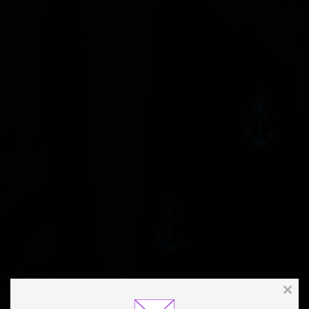
Clos
this