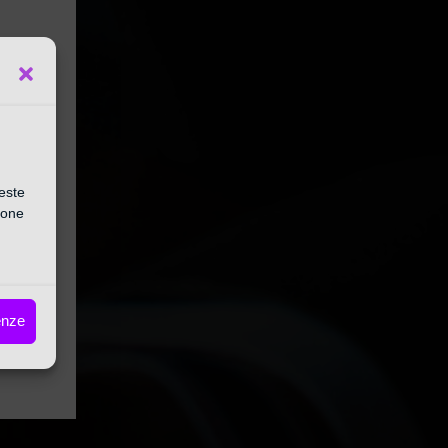
module
le
este
ione
ORA!
enze
sto il
zioni,