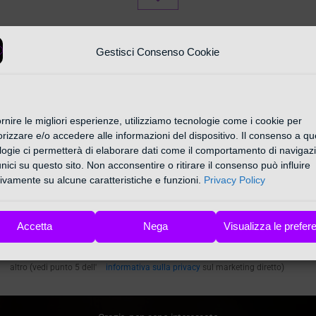
Iscriviti alla nostra newsletter
Gestisci Consenso Cookie
Rimani Aggiornato
scriviti alla nostra newsletter settimanale qui sotto e Approfitta del
TAG:
DRONI
ornire le migliori esperienze, utilizziamo tecnologie come i cookie per
promozioni e offerte esclusive in anteprima nella sezione
izzare e/o accedere alle informazioni del dispositivo. Il consenso a qu
"Sconti Consigliati " a partire da 10% al 70%
logie ci permetterà di elaborare dati come il comportamento di navigaz
/
DRONI
HOME
unici su questo sito. Non acconsentire o ritirare il consenso può influire
ivamente su alcune caratteristiche e funzioni.
Privacy Policy
Nome
*Inserisci la E-mail
ISCRIVITI 
e
Email
Accetta
Nega
Visualizza le prefer
Ho letto e accetto i termini e le condizioni
informativa sulla privacy
pertanto pre
mio consenso al ricevimento di comunicazioni pubblicitarie, commerciali, promo
altro (vedi punto 5 dell'
informativa sulla privacy
sul marketing diretto)