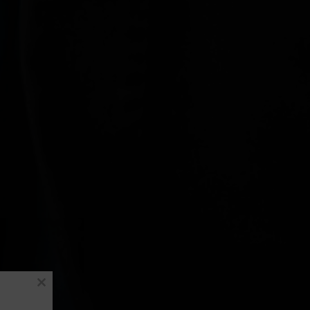
Close
this