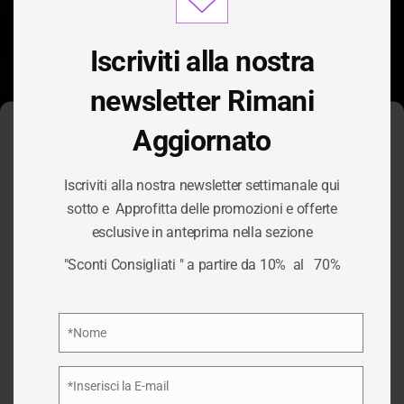
modu
Iscriviti alla nostra
newsletter Rimani
Aggiornato
Gestisci Consenso Cookie
Iscriviti alla nostra newsletter settimanale qui
Per fornire le migliori esperienze, utilizziamo tecnologie come i
sotto e Approfitta delle promozioni e offerte
cookie per memorizzare e/o accedere alle informazioni del
esclusive in anteprima nella sezione
dispositivo. Il consenso a queste tecnologie ci permetterà di
TAG:
FARINA
elaborare dati come il comportamento di navigazione o ID unici
"Sconti Consigliati " a partire da 10% al 70%
su questo sito. Non acconsentire o ritirare il consenso può
influire negativamente su alcune caratteristiche e funzioni.
/
FARINA
HOME
Privacy Policy
*Nome
Nome
Accetta
*Inserisci la E-mail
Email
Nega