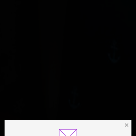
Clos
this