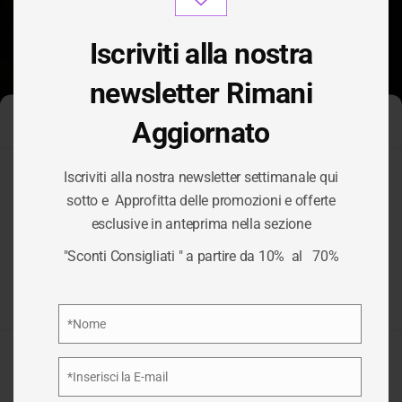
modu
Iscriviti alla nostra
newsletter Rimani
Aggiornato
Gestisci Consenso Cookie
Iscriviti alla nostra newsletter settimanale qui
Per fornire le migliori esperienze, utilizziamo tecnologie come i
sotto e Approfitta delle promozioni e offerte
cookie per memorizzare e/o accedere alle informazioni del
TAG:
FILM
esclusive in anteprima nella sezione
dispositivo. Il consenso a queste tecnologie ci permetterà di
elaborare dati come il comportamento di navigazione o ID unici
"Sconti Consigliati " a partire da 10% al 70%
su questo sito. Non acconsentire o ritirare il consenso può
ESTENSIBILI
influire negativamente su alcune caratteristiche e funzioni.
Privacy Policy
*Nome
/
FILM ESTENSIBILI
HOME
Nome
Accetta
*Inserisci la E-mail
Email
Nega