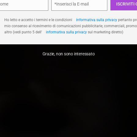
Nome
*Inserisci la E-mail
ISCRIVITI 
e
Email
Accetta
Nega
Visualizza le prefer
Ho letto e accetto i termini e le condizioni
informativa sulla privacy
pertanto pre
mio consenso al ricevimento di comunicazioni pubblicitarie, commerciali, promo
altro (vedi punto 5 dell'
informativa sulla privacy
sul marketing diretto)
Grazie, non sono interessato