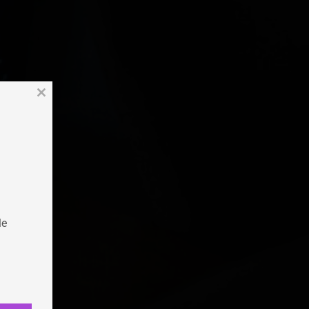
Close
this
module
le
este
ione