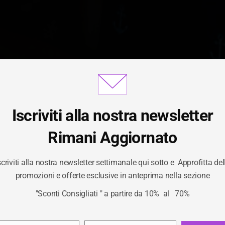
Iscriviti alla nostra newsletter
Gestisci Consenso Cookie
Rimani Aggiornato
scriviti alla nostra newsletter settimanale qui sotto e Approfitta del
TAG:
LEGGINGS
ornire le migliori esperienze, utilizziamo tecnologie come i cookie per
promozioni e offerte esclusive in anteprima nella sezione
izzare e/o accedere alle informazioni del dispositivo. Il consenso a qu
"Sconti Consigliati " a partire da 10% al 70%
logie ci permetterà di elaborare dati come il comportamento di navigaz
/
LEGGINGS
HOME
unici su questo sito. Non acconsentire o ritirare il consenso può influire
ivamente su alcune caratteristiche e funzioni.
Privacy Policy