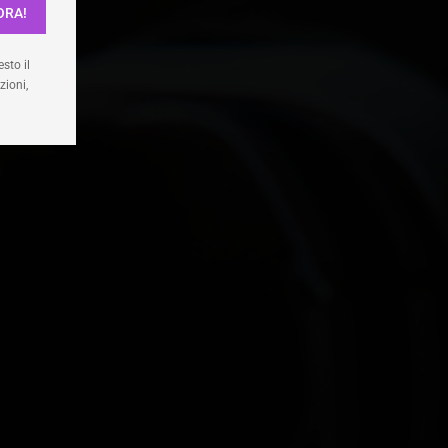
ORA!
enze
sto il
zioni,