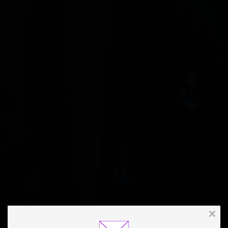
Clos
this