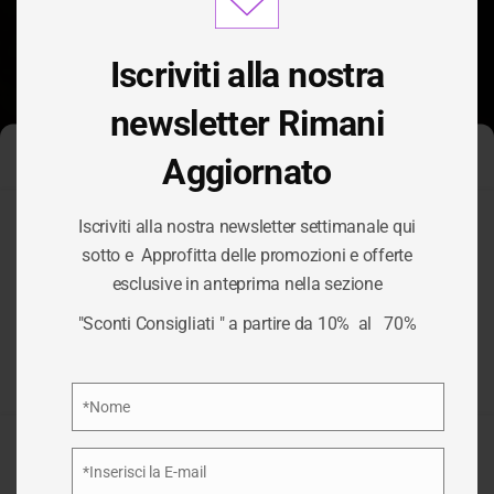
modu
Iscriviti alla nostra
newsletter Rimani
Aggiornato
Gestisci Consenso Cookie
Iscriviti alla nostra newsletter settimanale qui
Per fornire le migliori esperienze, utilizziamo tecnologie come i
sotto e Approfitta delle promozioni e offerte
cookie per memorizzare e/o accedere alle informazioni del
esclusive in anteprima nella sezione
dispositivo. Il consenso a queste tecnologie ci permetterà di
TAG:
LOGOPEDIA
elaborare dati come il comportamento di navigazione o ID unici
"Sconti Consigliati " a partire da 10% al 70%
su questo sito. Non acconsentire o ritirare il consenso può
influire negativamente su alcune caratteristiche e funzioni.
/
LOGOPEDIA
HOME
Privacy Policy
*Nome
Nome
Accetta
*Inserisci la E-mail
Email
Nega