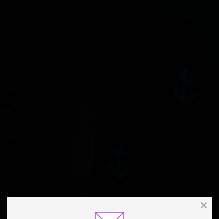
Clos
this