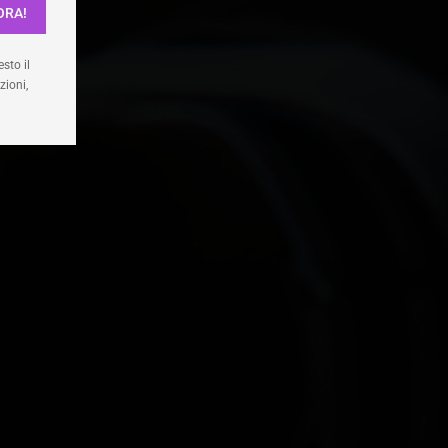
ORA!
enze
sto il
zioni,