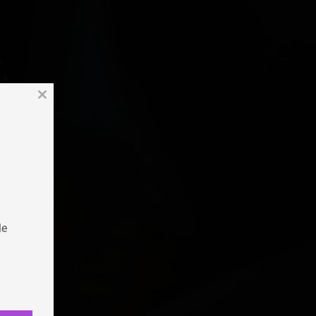
Close
this
module
le
este
ione