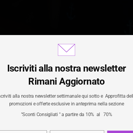
Iscriviti alla nostra newsletter
Gestisci Consenso Cookie
Rimani Aggiornato
scriviti alla nostra newsletter settimanale qui sotto e Approfitta del
TAG:
NASTRI
ornire le migliori esperienze, utilizziamo tecnologie come i cookie per
promozioni e offerte esclusive in anteprima nella sezione
izzare e/o accedere alle informazioni del dispositivo. Il consenso a qu
"Sconti Consigliati " a partire da 10% al 70%
logie ci permetterà di elaborare dati come il comportamento di navigaz
/
NASTRI
HOME
unici su questo sito. Non acconsentire o ritirare il consenso può influire
ivamente su alcune caratteristiche e funzioni.
Privacy Policy