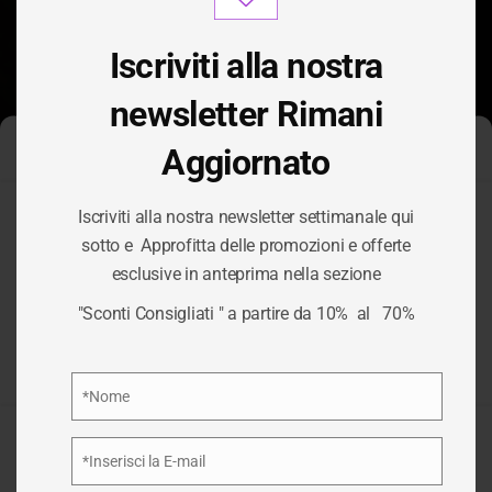
modu
Iscriviti alla nostra
newsletter Rimani
Aggiornato
Gestisci Consenso Cookie
Iscriviti alla nostra newsletter settimanale qui
Per fornire le migliori esperienze, utilizziamo tecnologie come i
sotto e Approfitta delle promozioni e offerte
cookie per memorizzare e/o accedere alle informazioni del
esclusive in anteprima nella sezione
dispositivo. Il consenso a queste tecnologie ci permetterà di
TAG:
NOTEBOOK
elaborare dati come il comportamento di navigazione o ID unici
"Sconti Consigliati " a partire da 10% al 70%
su questo sito. Non acconsentire o ritirare il consenso può
influire negativamente su alcune caratteristiche e funzioni.
/
NOTEBOOK
HOME
Privacy Policy
*Nome
Nome
Accetta
*Inserisci la E-mail
Email
Nega