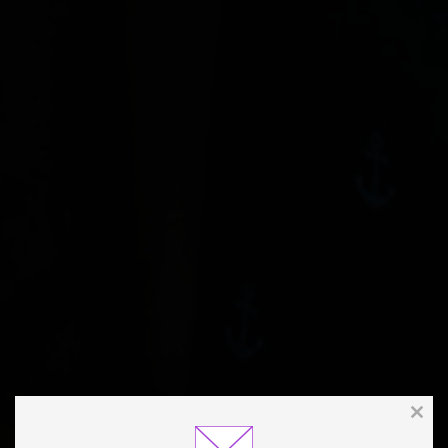
Clos
this