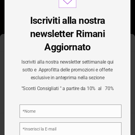
modu
Iscriviti alla nostra
newsletter Rimani
Aggiornato
Gestisci Consenso Cookie
Iscriviti alla nostra newsletter settimanale qui
Per fornire le migliori esperienze, utilizziamo tecnologie come i
sotto e Approfitta delle promozioni e offerte
cookie per memorizzare e/o accedere alle informazioni del
esclusive in anteprima nella sezione
dispositivo. Il consenso a queste tecnologie ci permetterà di
TAG:
PACCHI
elaborare dati come il comportamento di navigazione o ID unici
"Sconti Consigliati " a partire da 10% al 70%
su questo sito. Non acconsentire o ritirare il consenso può
influire negativamente su alcune caratteristiche e funzioni.
/
PACCHI
HOME
Privacy Policy
*Nome
Nome
Accetta
*Inserisci la E-mail
Email
Nega