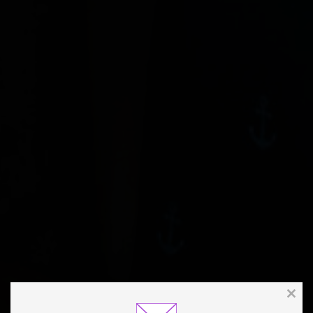
Clos
this