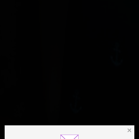
Clos
this