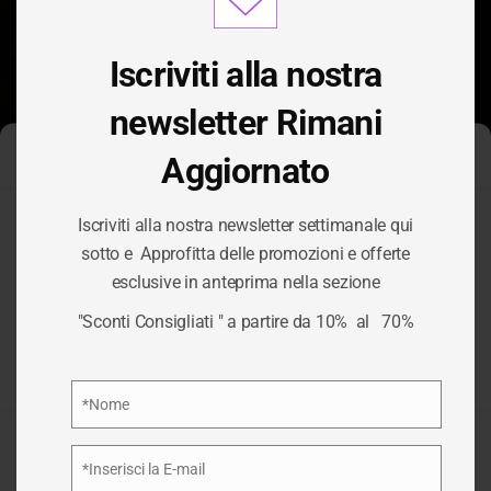
modu
Iscriviti alla nostra
newsletter Rimani
Aggiornato
Gestisci Consenso Cookie
Iscriviti alla nostra newsletter settimanale qui
Per fornire le migliori esperienze, utilizziamo tecnologie come i
sotto e Approfitta delle promozioni e offerte
cookie per memorizzare e/o accedere alle informazioni del
esclusive in anteprima nella sezione
dispositivo. Il consenso a queste tecnologie ci permetterà di
TAG:
PANNOLONI
elaborare dati come il comportamento di navigazione o ID unici
"Sconti Consigliati " a partire da 10% al 70%
su questo sito. Non acconsentire o ritirare il consenso può
influire negativamente su alcune caratteristiche e funzioni.
/
PANNOLONI
HOME
Privacy Policy
*Nome
Nome
Accetta
*Inserisci la E-mail
Email
Nega