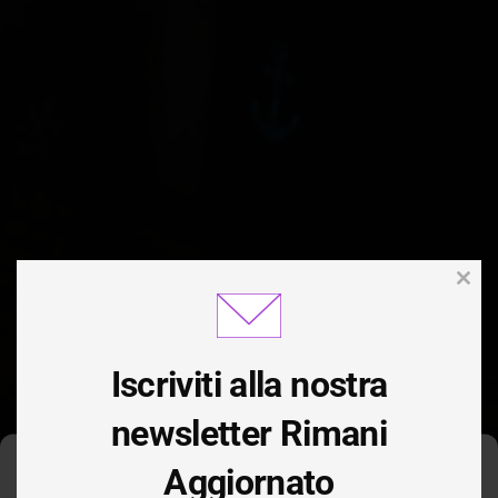
Clos
this
modu
Iscriviti alla nostra
newsletter Rimani
Aggiornato
Gestisci Consenso Cookie