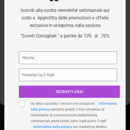
Iscriviti alla nostra newsletter settimanale qui
Per fornire le migliori esperienze, utilizziamo tecnologie come i
sotto e Approfitta delle promozioni e offerte
cookie per memorizzare e/o accedere alle informazioni del
TAG:
PC E
esclusive in anteprima nella sezione
dispositivo. Il consenso a queste tecnologie ci permetterà di
elaborare dati come il comportamento di navigazione o ID unici
"Sconti Consigliati " a partire da 10% al 70%
su questo sito. Non acconsentire o ritirare il consenso può
COMPUTER
influire negativamente su alcune caratteristiche e funzioni.
Privacy Policy
*Nome
/
PC E COMPUTER
HOME
Nome
Accetta
*Inserisci la E-mail
Email
Nega
ISCRIVITI ORA!
Visualizza le preferenze
Ho letto e accetto i termini e le condizioni
informativa
sulla privacy
pertanto presto il mio consenso al
ricevimento di comunicazioni pubblicitarie,
commerciali, promozioni, altro (vedi punto 5 dell'
informativa sulla privacy
sul marketing diretto)