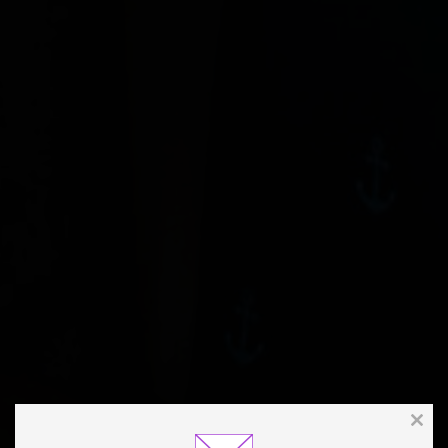
Clos
this