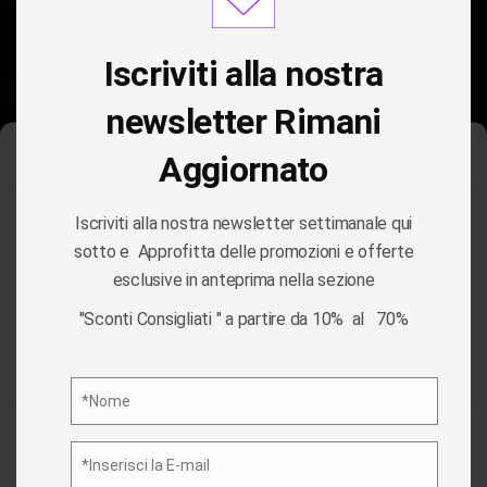
modu
Iscriviti alla nostra
newsletter Rimani
Aggiornato
Gestisci Consenso Cookie
Iscriviti alla nostra newsletter settimanale qui
Per fornire le migliori esperienze, utilizziamo tecnologie come i
sotto e Approfitta delle promozioni e offerte
cookie per memorizzare e/o accedere alle informazioni del
esclusive in anteprima nella sezione
dispositivo. Il consenso a queste tecnologie ci permetterà di
TAG:
POST-IT
elaborare dati come il comportamento di navigazione o ID unici
"Sconti Consigliati " a partire da 10% al 70%
su questo sito. Non acconsentire o ritirare il consenso può
influire negativamente su alcune caratteristiche e funzioni.
/
POST-IT
HOME
Privacy Policy
*Nome
Nome
Accetta
*Inserisci la E-mail
Email
Nega