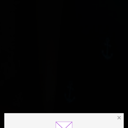
Clos
this