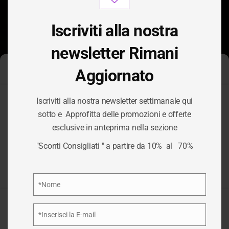
modu
Iscriviti alla nostra
newsletter Rimani
Aggiornato
Gestisci Consenso Cookie
Iscriviti alla nostra newsletter settimanale qui
Per fornire le migliori esperienze, utilizziamo tecnologie come i
sotto e Approfitta delle promozioni e offerte
cookie per memorizzare e/o accedere alle informazioni del
TAG:
SERVIZI
esclusive in anteprima nella sezione
dispositivo. Il consenso a queste tecnologie ci permetterà di
elaborare dati come il comportamento di navigazione o ID unici
"Sconti Consigliati " a partire da 10% al 70%
su questo sito. Non acconsentire o ritirare il consenso può
HARDWARE
influire negativamente su alcune caratteristiche e funzioni.
Privacy Policy
*Nome
/
SERVIZI HARDWARE
HOME
Nome
Accetta
*Inserisci la E-mail
Email
Nega