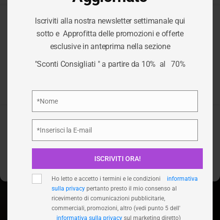
Iscriviti alla nostra newsletter settimanale qui
Per fornire le migliori esperienze, utilizziamo tecnologie come i
sotto e Approfitta delle promozioni e offerte
cookie per memorizzare e/o accedere alle informazioni del
TAG:
SIM
esclusive in anteprima nella sezione
dispositivo. Il consenso a queste tecnologie ci permetterà di
elaborare dati come il comportamento di navigazione o ID unici
"Sconti Consigliati " a partire da 10% al 70%
su questo sito. Non acconsentire o ritirare il consenso può
TELEFONICHE
influire negativamente su alcune caratteristiche e funzioni.
Privacy Policy
*Nome
/
SIM TELEFONICHE
HOME
Nome
Accetta
*Inserisci la E-mail
Email
Nega
ISCRIVITI ORA!
Visualizza le preferenze
Ho letto e accetto i termini e le condizioni
informativa
sulla privacy
pertanto presto il mio consenso al
ricevimento di comunicazioni pubblicitarie,
commerciali, promozioni, altro (vedi punto 5 dell'
informativa sulla privacy
sul marketing diretto)