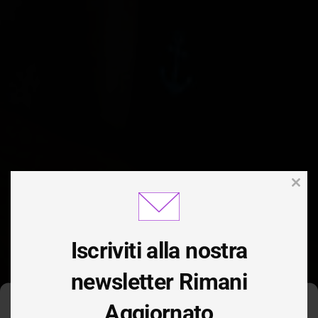
Clos
this
modu
Iscriviti alla nostra
newsletter Rimani
Aggiornato
Gestisci Consenso Cookie