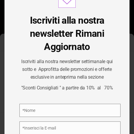
modu
Iscriviti alla nostra
newsletter Rimani
Aggiornato
Gestisci Consenso Cookie
Iscriviti alla nostra newsletter settimanale qui
Per fornire le migliori esperienze, utilizziamo tecnologie come i
sotto e Approfitta delle promozioni e offerte
cookie per memorizzare e/o accedere alle informazioni del
TAG:
SPEDIZIONI
esclusive in anteprima nella sezione
dispositivo. Il consenso a queste tecnologie ci permetterà di
elaborare dati come il comportamento di navigazione o ID unici
"Sconti Consigliati " a partire da 10% al 70%
su questo sito. Non acconsentire o ritirare il consenso può
PALLET
influire negativamente su alcune caratteristiche e funzioni.
Privacy Policy
*Nome
/
SPEDIZIONI PALLET
HOME
Nome
Accetta
*Inserisci la E-mail
Email
Nega