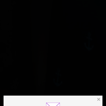
Clos
this