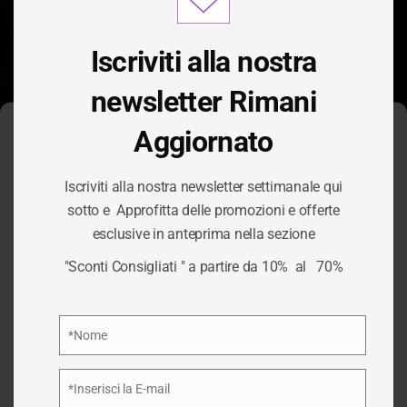
modu
Iscriviti alla nostra
newsletter Rimani
Aggiornato
Gestisci Consenso Cookie
Iscriviti alla nostra newsletter settimanale qui
Per fornire le migliori esperienze, utilizziamo tecnologie come i
sotto e Approfitta delle promozioni e offerte
cookie per memorizzare e/o accedere alle informazioni del
esclusive in anteprima nella sezione
dispositivo. Il consenso a queste tecnologie ci permetterà di
TAG:
TAVOLA
elaborare dati come il comportamento di navigazione o ID unici
"Sconti Consigliati " a partire da 10% al 70%
su questo sito. Non acconsentire o ritirare il consenso può
influire negativamente su alcune caratteristiche e funzioni.
/
TAVOLA
HOME
Privacy Policy
*Nome
Nome
Accetta
*Inserisci la E-mail
Email
Nega