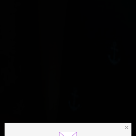
Clos
this