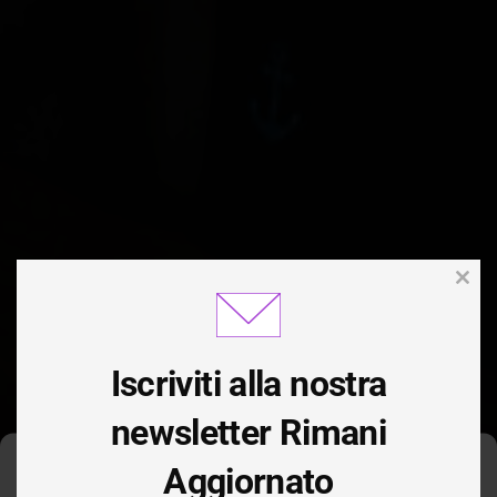
Clos
this
modu
Iscriviti alla nostra
newsletter Rimani
Aggiornato
Gestisci Consenso Cookie