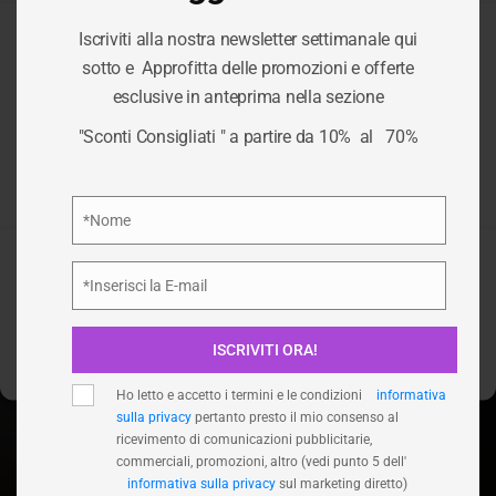
Iscriviti alla nostra newsletter settimanale qui
Per fornire le migliori esperienze, utilizziamo tecnologie come i
sotto e Approfitta delle promozioni e offerte
cookie per memorizzare e/o accedere alle informazioni del
esclusive in anteprima nella sezione
dispositivo. Il consenso a queste tecnologie ci permetterà di
TAG:
TOPPER
elaborare dati come il comportamento di navigazione o ID unici
"Sconti Consigliati " a partire da 10% al 70%
su questo sito. Non acconsentire o ritirare il consenso può
influire negativamente su alcune caratteristiche e funzioni.
/
TOPPER
HOME
Privacy Policy
*Nome
Nome
Accetta
*Inserisci la E-mail
Email
Nega
ISCRIVITI ORA!
Visualizza le preferenze
Ho letto e accetto i termini e le condizioni
informativa
sulla privacy
pertanto presto il mio consenso al
ricevimento di comunicazioni pubblicitarie,
commerciali, promozioni, altro (vedi punto 5 dell'
informativa sulla privacy
sul marketing diretto)